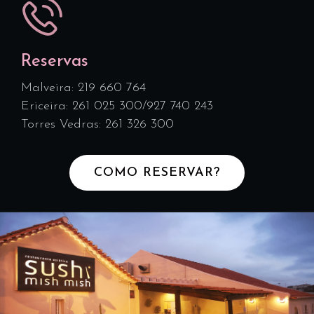
erétil.
Deseja
comprar
o
Reservas
Cialis
Malveira: 219 660 764
sem
Ericeira: 261 025 300/927 740 243
consultar
Torres Vedras: 261 326 300
um
médico?
Você
COMO RESERVAR?
pode
encomendá-
lo
sem
receita
em
Cialis
venda