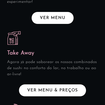
experimentar!
O
Cialis
VER MENU
contém
o
ingrediente
ativo
tadalafil
e
Take Away
é
Agora já pode saborear os nossos combinados
um
de sushi no conforto do lar, no trabalho ou ao
medicamento
ar-livre!
usado
para
tratar
VER MENU & PREÇOS
a
disfunção