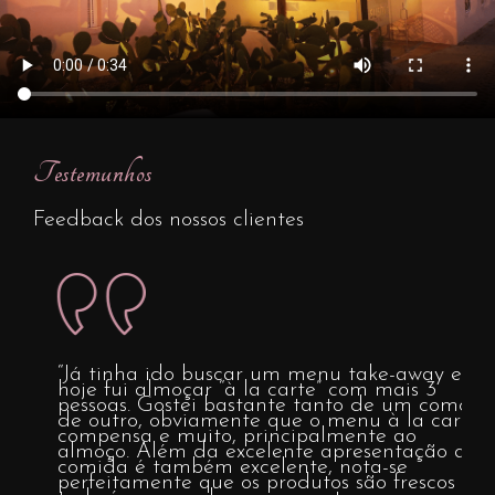
livre
Portugal
em
farmácia
online.
Testemunhos
Feedback dos nossos clientes
“Já tinha ido buscar um menu take-away e
hoje fui almoçar “à la carte” com mais 3
pessoas. Gostei bastante tanto de um como
de outro, obviamente que o menu à la carte
compensa e muito, principalmente ao
almoço. Além da excelente apresentação a
a
comida é também excelente, nota-se
perfeitamente que os produtos são frescos e